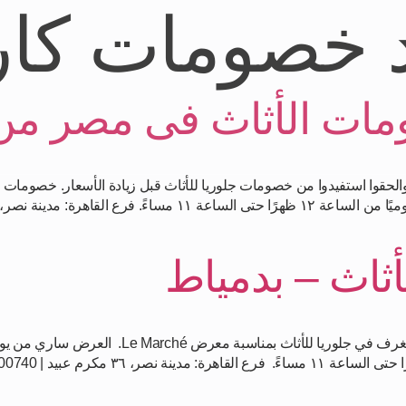
 خصومات كار
ت الأثاث فى مصر من 
ثاث – بدمياط