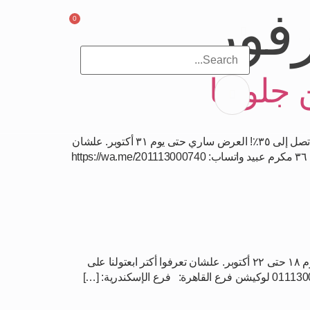
فور
0
جلوريا
الفرصة الأخيرة للاستفادة من خصوماتنا! انتهزوا الفرصة والحقوا استفيدوا من خصومات جلوريا للأثاث قبل زيادة الأسعار. خصومات تصل إلى ٣٥٪! العرض ساري حتى يوم ٣١ أكتوبر. علشان
تعرفوا أكتر ابعتولنا على رسائل الصفحة، وزوروا فروعنا يوميًا من الساعة ١٢ ظهرًا حتى الساعة ١١ مساءً. فرع القاهرة: مدينة نصر، ٣٦ مكرم عبيد واتساب: https://wa.me/201113000740
انتهزوا الفرصة واستمتعوا بخصومات إضافية على جميع الغرف في جلوريا للأثاث بمناسبة معرض Le Marché. العرض ساري من يوم ١٨ حتى ٢٢ أكتوبر. علشان تعرفوا أكتر ابعتولنا على