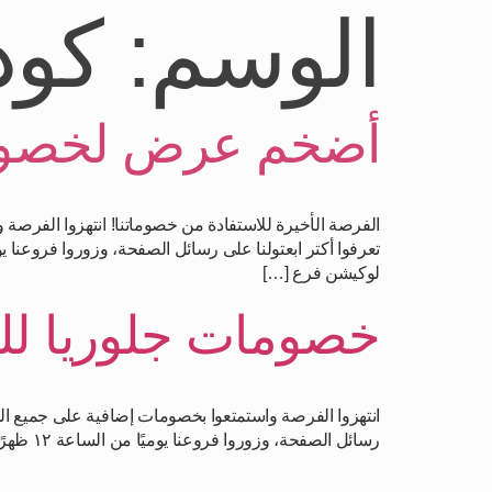
الوسم:
كود
أضخم عرض لخصوما
لوكيشن فرع […]
خصومات جلوريا للأ
رسائل الصفحة، وزوروا فروعنا يوميًا من الساعة ١٢ ظهرًا حتى الساعة ١١ مساءً. فرع القاهرة: مدينة نصر، ٣٦ مكرم عبيد | 01113000740 لوكيشن فرع القاهرة: فرع الإسكندرية: […]