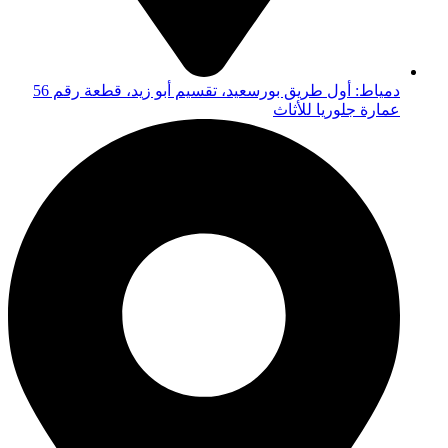
دمياط: أول طريق بورسعيد، تقسيم أبو زيد، قطعة رقم 56
عمارة جلوريا للأثاث