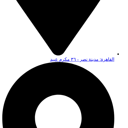
القاهرة: مدينة نصر - ٣٦ مكرم عبيد