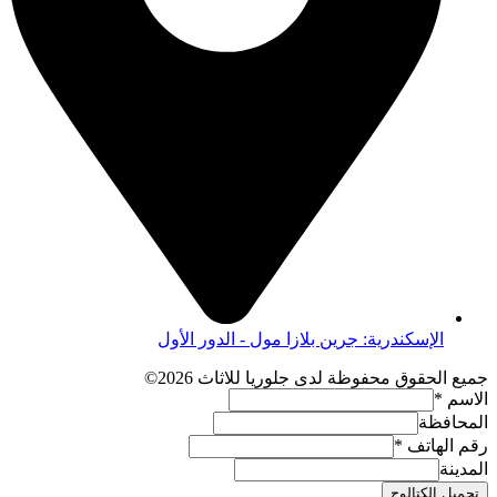
الإسكندرية: جرين بلازا مول - الدور الأول
جميع الحقوق محفوظة لدى جلوريا للاثاث 2026©
الاسم
*
المحافظة
رقم الهاتف
*
المدينة
تحميل الكتالوج