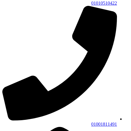
01010510422
01001811491