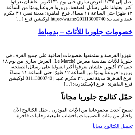
تصل إلى ٣٥٪! العرض ساري حتى يوم ٣١ أكتوبر. علشان تعرفوا
أكتر ابعتولنا على رسائل الصفحة، وزوروا فروعنا يوميًا من الساعة
١٢ ظهرًا حتى الساعة ١١ مساءً. فرع القاهرة: مدينة نصر، ٣٦ مكرم
عبيد واتساب: https://wa.me/201113000740 لوكيشن فرع […]
خصومات جلوريا للأثاث – بدمياط
انتهزوا الفرصة واستمتعوا بخصومات إضافية على جميع الغرف في
جلوريا للأثاث بمناسبة معرض Le Marché. العرض ساري من يوم ١٨
حتى ٢٢ أكتوبر. علشان تعرفوا أكتر ابعتولنا على رسائل الصفحة،
وزوروا فروعنا يوميًا من الساعة ١٢ ظهرًا حتى الساعة ١١ مساءً.
فرع القاهرة: مدينة نصر، ٣٦ مكرم عبيد | 01113000740 لوكيشن
فرع القاهرة: فرع الإسكندرية: […]
حمّل كتالوج جلوريا مجاناً
تصفح أحدث مجموعاتنا من الأثاث المودرن . حمّل الكتالوج الآن
واختار من مئات التصميمات بأخشاب طبيعية وخامات فاخرة.
تحميل الكتالوج مجاناً