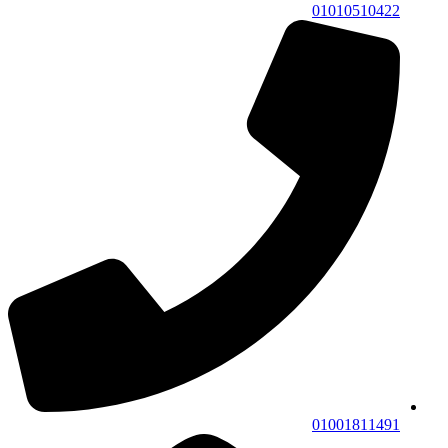
01010510422
01001811491