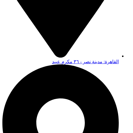
القاهرة: مدينة نصر - ٣٦ مكرم عبيد