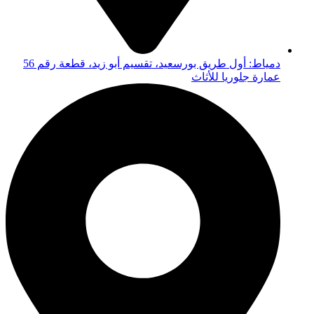
دمياط: أول طريق بورسعيد، تقسيم أبو زيد، قطعة رقم 56
عمارة جلوريا للأثاث