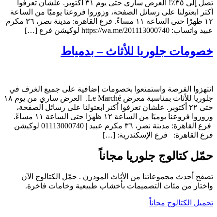
تصل إلى ٣٥٪! العرض ساري حتى يوم ٣١ أكتوبر. علشان تعرفوا
أكتر ابعتولنا على رسائل الصفحة، وزوروا فروعنا يوميًا من الساعة
١٢ ظهرًا حتى الساعة ١١ مساءً. فرع القاهرة: مدينة نصر، ٣٦ مكرم
عبيد واتساب: https://wa.me/201113000740 لوكيشن فرع […]
خصومات جلوريا للأثاث – بدمياط
انتهزوا الفرصة واستمتعوا بخصومات إضافية على جميع الغرف في
جلوريا للأثاث بمناسبة معرض Le Marché. العرض ساري من يوم ١٨
حتى ٢٢ أكتوبر. علشان تعرفوا أكتر ابعتولنا على رسائل الصفحة،
وزوروا فروعنا يوميًا من الساعة ١٢ ظهرًا حتى الساعة ١١ مساءً.
فرع القاهرة: مدينة نصر، ٣٦ مكرم عبيد | 01113000740 لوكيشن
فرع القاهرة: فرع الإسكندرية: […]
حمّل كتالوج جلوريا مجاناً
تصفح أحدث مجموعاتنا من الأثاث المودرن . حمّل الكتالوج الآن
واختار من مئات التصميمات بأخشاب طبيعية وخامات فاخرة.
تحميل الكتالوج مجاناً