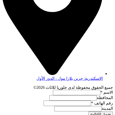
الإسكندرية: جرين بلازا مول - الدور الأول
جميع الحقوق محفوظة لدى جلوريا للاثاث 2026©
الاسم
*
المحافظة
رقم الهاتف
*
المدينة
تحميل الكتالوج