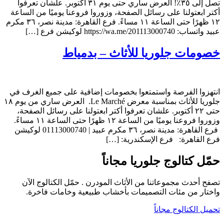
تصل إلى ٣٥٪! العرض ساري حتى يوم ٣١ أكتوبر. علشان تعرفوا
أكتر ابعتولنا على رسائل الصفحة، وزوروا فروعنا يوميًا من الساعة
١٢ ظهرًا حتى الساعة ١١ مساءً. فرع القاهرة: مدينة نصر، ٣٦ مكرم
عبيد واتساب: https://wa.me/201113000740 لوكيشن فرع […]
خصومات جلوريا للأثاث – بدمياط
انتهزوا الفرصة واستمتعوا بخصومات إضافية على جميع الغرف في
جلوريا للأثاث بمناسبة معرض Le Marché. العرض ساري من يوم ١٨
حتى ٢٢ أكتوبر. علشان تعرفوا أكتر ابعتولنا على رسائل الصفحة،
وزوروا فروعنا يوميًا من الساعة ١٢ ظهرًا حتى الساعة ١١ مساءً.
فرع القاهرة: مدينة نصر، ٣٦ مكرم عبيد | 01113000740 لوكيشن
فرع القاهرة: فرع الإسكندرية: […]
حمّل كتالوج جلوريا مجاناً
تصفح أحدث مجموعاتنا من الأثاث المودرن . حمّل الكتالوج الآن
واختار من مئات التصميمات بأخشاب طبيعية وخامات فاخرة.
تحميل الكتالوج مجاناً