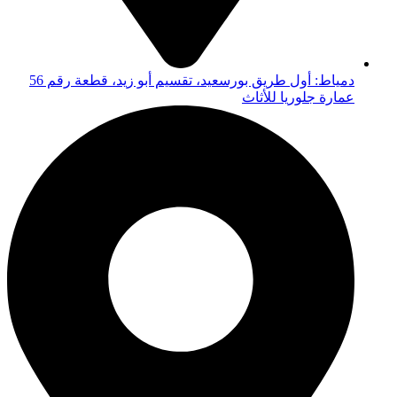
دمياط: أول طريق بورسعيد، تقسيم أبو زيد، قطعة رقم 56
عمارة جلوريا للأثاث