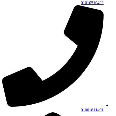
01010510422
01001811491