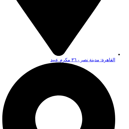
القاهرة: مدينة نصر - ٣٦ مكرم عبيد