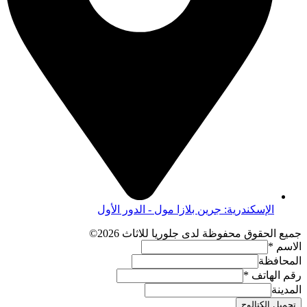
الإسكندرية: جرين بلازا مول - الدور الأول
جميع الحقوق محفوظة لدى جلوريا للاثاث 2026©
الاسم
*
المحافظة
رقم الهاتف
*
المدينة
تحميل الكتالوج