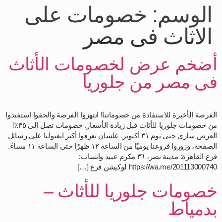
الوسم:
خصومات على
الاثاث فى مصر
أضخم عرض لخصومات الأثاث
فى مصر من جلوريا
الفرصة الأخيرة للاستفادة من خصوماتنا! انتهزوا الفرصة والحقوا استفيدوا
من خصومات جلوريا للأثاث قبل زيادة الأسعار. خصومات تصل إلى ٣٥٪!
العرض ساري حتى يوم ٣١ أكتوبر. علشان تعرفوا أكتر ابعتولنا على رسائل
الصفحة، وزوروا فروعنا يوميًا من الساعة ١٢ ظهرًا حتى الساعة ١١ مساءً.
فرع القاهرة: مدينة نصر، ٣٦ مكرم عبيد واتساب:
https://wa.me/201113000740 لوكيشن فرع […]
خصومات جلوريا للأثاث –
بدمياط