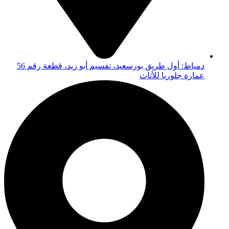
دمياط: أول طريق بورسعيد، تقسيم أبو زيد، قطعة رقم 56
عمارة جلوريا للأثاث