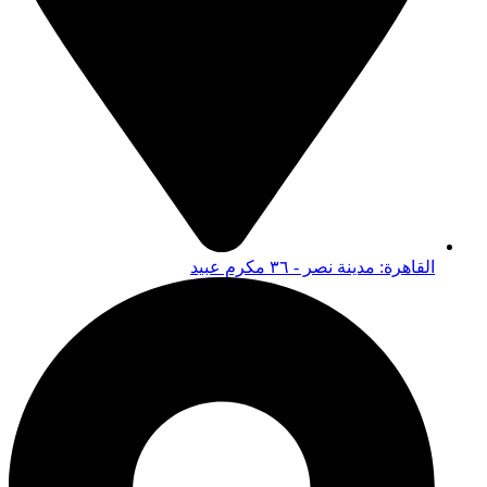
القاهرة: مدينة نصر - ٣٦ مكرم عبيد