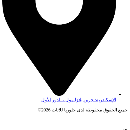
الإسكندرية: جرين بلازا مول - الدور الأول
جميع الحقوق محفوظة لدى جلوريا للاثاث 2026©