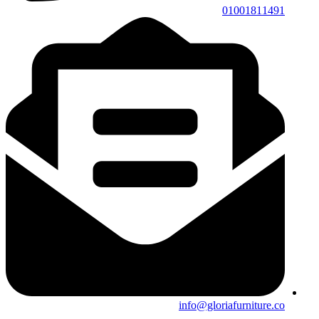
01001811491
info@gloriafurniture.co