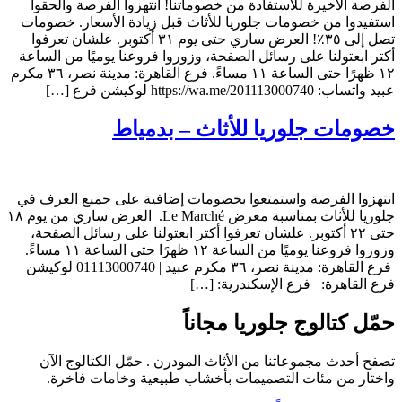
الفرصة الأخيرة للاستفادة من خصوماتنا! انتهزوا الفرصة والحقوا
استفيدوا من خصومات جلوريا للأثاث قبل زيادة الأسعار. خصومات
تصل إلى ٣٥٪! العرض ساري حتى يوم ٣١ أكتوبر. علشان تعرفوا
أكتر ابعتولنا على رسائل الصفحة، وزوروا فروعنا يوميًا من الساعة
١٢ ظهرًا حتى الساعة ١١ مساءً. فرع القاهرة: مدينة نصر، ٣٦ مكرم
عبيد واتساب: https://wa.me/201113000740 لوكيشن فرع […]
خصومات جلوريا للأثاث – بدمياط
انتهزوا الفرصة واستمتعوا بخصومات إضافية على جميع الغرف في
جلوريا للأثاث بمناسبة معرض Le Marché. العرض ساري من يوم ١٨
حتى ٢٢ أكتوبر. علشان تعرفوا أكتر ابعتولنا على رسائل الصفحة،
وزوروا فروعنا يوميًا من الساعة ١٢ ظهرًا حتى الساعة ١١ مساءً.
فرع القاهرة: مدينة نصر، ٣٦ مكرم عبيد | 01113000740 لوكيشن
فرع القاهرة: فرع الإسكندرية: […]
حمّل كتالوج جلوريا مجاناً
تصفح أحدث مجموعاتنا من الأثاث المودرن . حمّل الكتالوج الآن
واختار من مئات التصميمات بأخشاب طبيعية وخامات فاخرة.