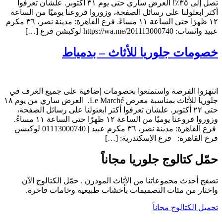
تصل إلى ٣٥٪! العرض ساري حتى يوم ٣١ أكتوبر. علشان تعرفوا
أكتر ابعتولنا على رسائل الصفحة، وزوروا فروعنا يوميًا من الساعة
١٢ ظهرًا حتى الساعة ١١ مساءً. فرع القاهرة: مدينة نصر، ٣٦ مكرم
عبيد واتساب: https://wa.me/201113000740 لوكيشن فرع […]
خصومات جلوريا للأثاث – بدمياط
انتهزوا الفرصة واستمتعوا بخصومات إضافية على جميع الغرف في
جلوريا للأثاث بمناسبة معرض Le Marché. العرض ساري من يوم ١٨
حتى ٢٢ أكتوبر. علشان تعرفوا أكتر ابعتولنا على رسائل الصفحة،
وزوروا فروعنا يوميًا من الساعة ١٢ ظهرًا حتى الساعة ١١ مساءً.
فرع القاهرة: مدينة نصر، ٣٦ مكرم عبيد | 01113000740 لوكيشن
فرع القاهرة: فرع الإسكندرية: […]
حمّل كتالوج جلوريا مجاناً
تصفح أحدث مجموعاتنا من الأثاث المودرن . حمّل الكتالوج الآن
واختار من مئات التصميمات بأخشاب طبيعية وخامات فاخرة.
تحميل الكتالوج مجاناً