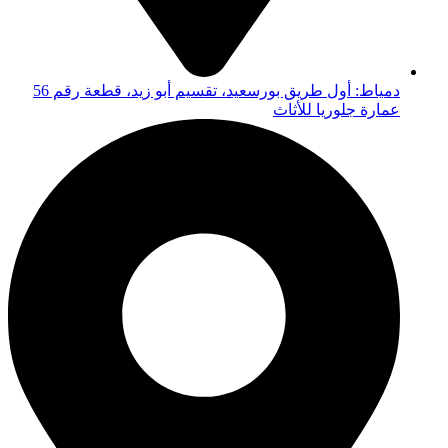
دمياط: أول طريق بورسعيد، تقسيم أبو زيد، قطعة رقم 56
عمارة جلوريا للأثاث