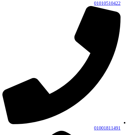
01010510422
01001811491