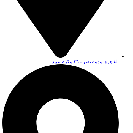
القاهرة: مدينة نصر - ٣٦ مكرم عبيد