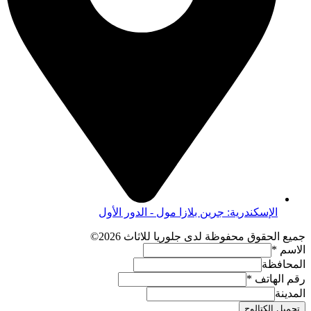
الإسكندرية: جرين بلازا مول - الدور الأول
جميع الحقوق محفوظة لدى جلوريا للاثاث 2026©
الاسم
*
المحافظة
رقم الهاتف
*
المدينة
تحميل الكتالوج