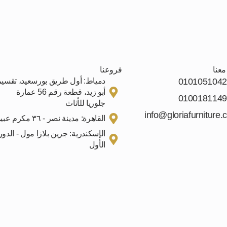
عنا
فروعنا
0101051042
دمياط: أول طريق بورسعيد، تقسي
أبو زيد، قطعة رقم 56 عمارة
0100181149
جلوريا للأثاث
info@gloriafurniture.
القاهرة: مدينة نصر - ٣٦ مكرم عبيد
الإسكندرية: جرين بلازا مول - الدور
الأول