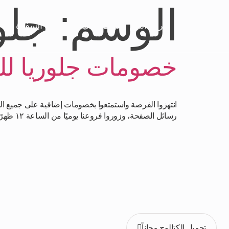
الوسم:
جلو
الرئيسية
غرف النوم
غرف المعيشة
غرف السفرة
خصومات جلوريا للأ
رسائل الصفحة، وزوروا فروعنا يوميًا من الساعة ١٢ ظهرًا حتى الساعة ١١ مساءً. فرع القاهرة: مدينة نصر، ٣٦ مكرم عبيد | 01113000740 لوكيشن فرع القاهرة: فرع الإسكندرية: […]
حمّل كتالوج ج
تصفح أحدث مجموعاتنا من الأثاث المودرن . حمّل الكتالوج ال
تحميل الكتالوج مجاناً