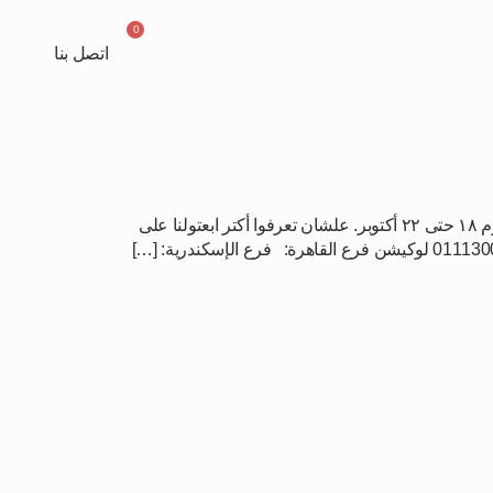
0
ركنات
ريكلاينر
صالونات
اتصل بنا
انتهزوا الفرصة واستمتعوا بخصومات إضافية على جميع الغرف في جلوريا للأثاث بمناسبة معرض Le Marché. العرض ساري من يوم ١٨ حتى ٢٢ أكتوبر. علشان تعرفوا أكتر ابعتولنا على