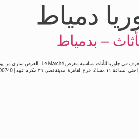
ريا دمياط
ثاث – بدمياط
لوريا مجاناً
آن واختار من مئات التصميمات بأخشاب طبيعية وخامات فاخرة.