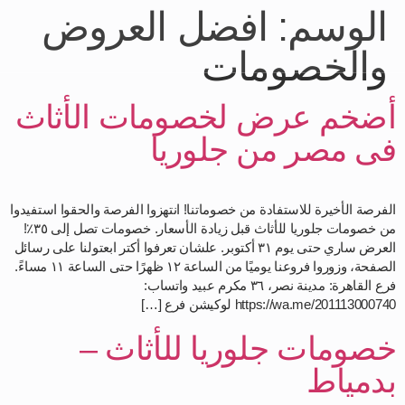
الوسم:
افضل العروض
والخصومات
أضخم عرض لخصومات الأثاث
فى مصر من جلوريا
الفرصة الأخيرة للاستفادة من خصوماتنا! انتهزوا الفرصة والحقوا استفيدوا
من خصومات جلوريا للأثاث قبل زيادة الأسعار. خصومات تصل إلى ٣٥٪!
العرض ساري حتى يوم ٣١ أكتوبر. علشان تعرفوا أكتر ابعتولنا على رسائل
الصفحة، وزوروا فروعنا يوميًا من الساعة ١٢ ظهرًا حتى الساعة ١١ مساءً.
فرع القاهرة: مدينة نصر، ٣٦ مكرم عبيد واتساب:
https://wa.me/201113000740 لوكيشن فرع […]
خصومات جلوريا للأثاث –
بدمياط