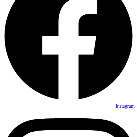
المراتب الصحية.
دولاب جرار واسع:
بآلية حركة انسيابية وتقسيم داخلي ذكي يشمل
أدراج مغلقة، أرفف واسعة، وشماعات ملابس.
تسريحة أنيقة (Dresser):
تحتوي على أدراج تخزين متعددة مع مرآة
كريستال ناصية النقاء.
عدد 2 كومودينو:
بتصميم متناسق يوفر مساحة تخزين جانبية عملية
بجوار السرير.
الضمان:
ضمان 10 سنوات شامل ضد عيوب التصنيع والخامات من
جلوريا للأثاث.
دليل العناية والصيانة الطويلة الأمد:
للحفاظ على المظهر الفاخر لغرفة نوم فلورا، يُوصى بمسح الأسطح
الخشبية دورياً باستخدام قطعة قماش جافة من الألياف الدقيقة
(Microfiber)، وتجنب استخدام المنظفات الكيميائية القاسية أو المياه
Instagram
الغزيرة. كما يُفضل تنظيف تنجيد السرير بفرشاة المكنسة الناعمة
للحفاظ على انسجة القماش.اكتشف المزيد من موديلات غرف النوم
المودرن الفاخرة عبر زيارة قسم
منتجات جلوريا للأثاث
، أو التواصل المباشر
مع خبراء الأثاث لدينا للاستفسارات وتأكيد المقاسات عبر
الواتساب