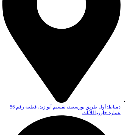
دمياط: أول طريق بورسعيد، تقسيم أبو زيد، قطعة رقم 56
عمارة جلوريا للأثاث