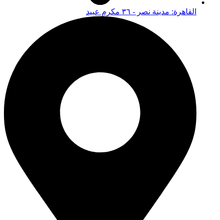
القاهرة: مدينة نصر - ٣٦ مكرم عبيد