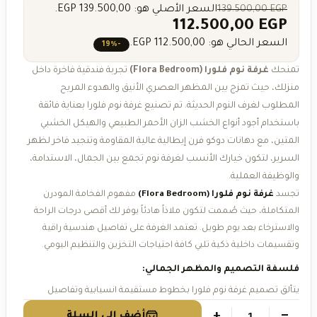
EGP
139.500,00
السعر الأصلي هو: 139.500,00 EGP.
112.500,00
EGP
السعر الحالي هو: 112.500,00 EGP.
-19%
تمنحك
غرفة نوم فلورا (Flora Bedroom)
تجربة فندقية فاخرة داخل
منزلك، حيث تمزج بين المظهر العصري الأنيق والهدوء المريح
المطلوب لغرف النوم الحديثة. تم تصنيع غرفة نوم فلورا بعناية فائقة
باستخدام أجود أنواع الخشب الزان الأحمر الطبيعي والهيكل الخشبي
المتين، مع دهانات دوكو فرن إيطالية عالية المقاومة وتنجيد فاخر لظهر
السرير، لتكون خيارك الأنسب لغرفة نوم تجمع بين الجمال، الاستدامة،
والوظيفة العملية.
تجسد
غرفة نوم فلورا (Flora Bedroom)
مفهوم الفخامة المودرن
المتكاملة، حيث صُممت لتكون ملاذاً هادئاً يوفر لك أقصى درجات الراحة
والاسترخاء بعد يوم طويل. تعتمد الغرفة على تفاصيل هندسية راقية
وتقسيمات داخلية ذكية تلبي كافة احتياجات التخزين والتنظيم اليومي.
فلسفة التصميم والمظهر الجمالي:
يتألق تصميم غرفة نوم فلورا بخطوط مستقيمة انسيابية وتفاصيل
ناعمة تعكس الرقي دون تكلف. يأتي ظهر السرير بتنجيد كابيتونيه عصري
+
−
أضف إلى السلة