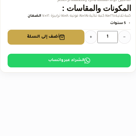
شامبين جولد أقمشة فاخرة ومصممة لراحتكم.
المكونات والمقاسات :
كنبة ثلاثية ٢٢٥×٨٥ كنبة ثنائية ١٨٥×٨٥ فوتيه ٨٠×٧٥ ترابيزة ١٢٠×٧٠
الضمان
5
سنوات
أضف إلى السلة
+
−
الشراء عبر واتساب