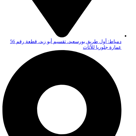
دمياط: أول طريق بورسعيد، تقسيم أبو زيد، قطعة رقم 56
عمارة جلوريا للأثاث