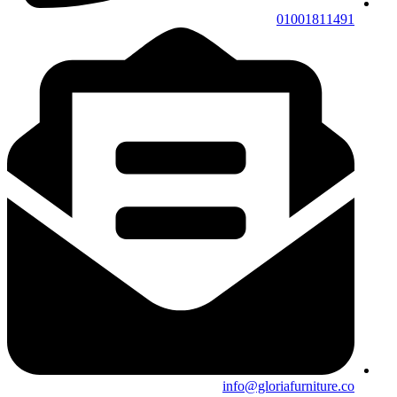
01001811491
info@gloriafurniture.co