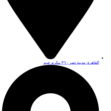
القاهرة: مدينة نصر - ٣٦ مكرم عبيد