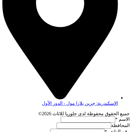
الإسكندرية: جرين بلازا مول - الدور الأول
جميع الحقوق محفوظة لدى جلوريا للاثاث 2026©
الاسم
*
المحافظة
رقم الهاتف
*