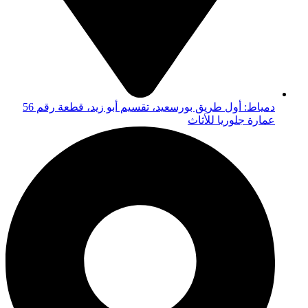
دمياط: أول طريق بورسعيد، تقسيم أبو زيد، قطعة رقم 56
عمارة جلوريا للأثاث