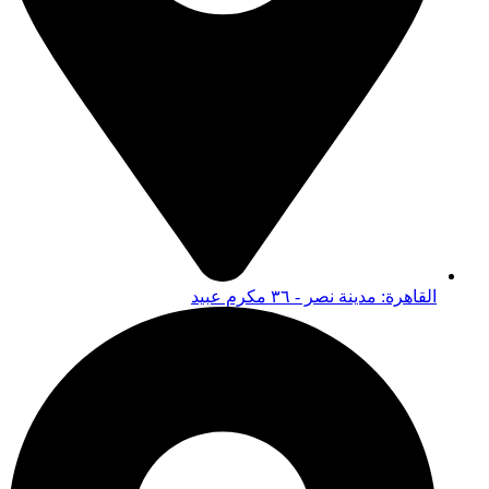
القاهرة: مدينة نصر - ٣٦ مكرم عبيد