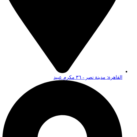
القاهرة: مدينة نصر - ٣٦ مكرم عبيد