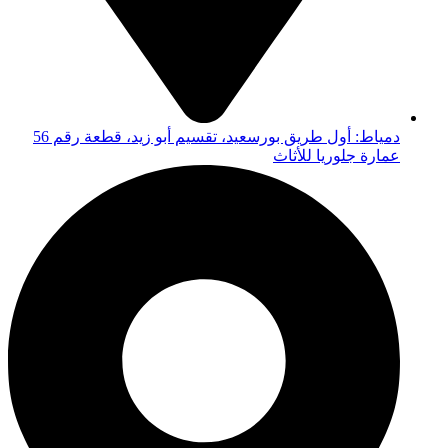
دمياط: أول طريق بورسعيد، تقسيم أبو زيد، قطعة رقم 56
عمارة جلوريا للأثاث