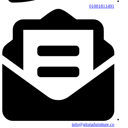
01001811491
info@gloriafurniture.co