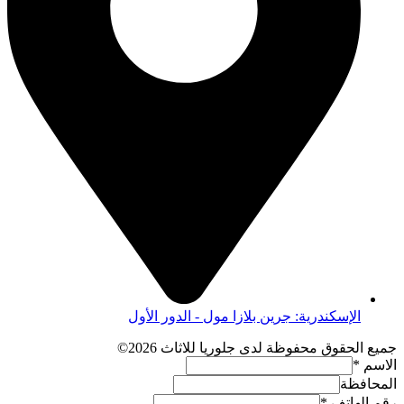
الإسكندرية: جرين بلازا مول - الدور الأول
جميع الحقوق محفوظة لدى جلوريا للاثاث 2026©
الاسم
*
المحافظة
رقم الهاتف
*