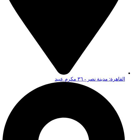
القاهرة: مدينة نصر - ٣٦ مكرم عبيد