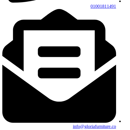
01001811491
info@gloriafurniture.co