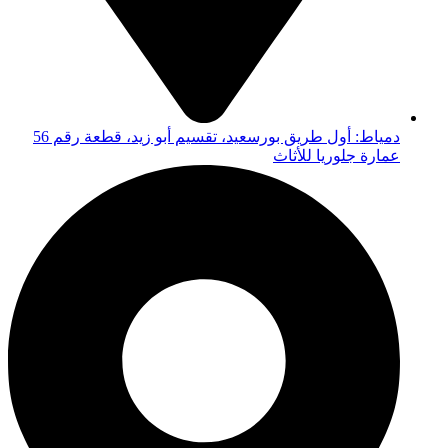
دمياط: أول طريق بورسعيد، تقسيم أبو زيد، قطعة رقم 56
عمارة جلوريا للأثاث