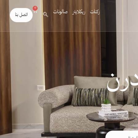
0
ركنات
ريكلاينر
صالونات
اتصل بنا
درن