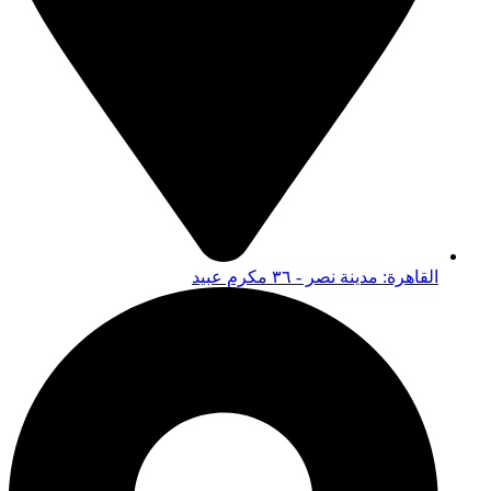
القاهرة: مدينة نصر - ٣٦ مكرم عبيد