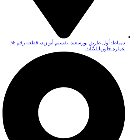
دمياط: أول طريق بورسعيد، تقسيم أبو زيد، قطعة رقم 56
عمارة جلوريا للأثاث