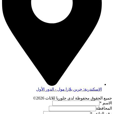
الإسكندرية: جرين بلازا مول - الدور الأول
جميع الحقوق محفوظة لدى جلوريا للاثاث 2026©
الاسم
*
المحافظة
رقم الهاتف
*