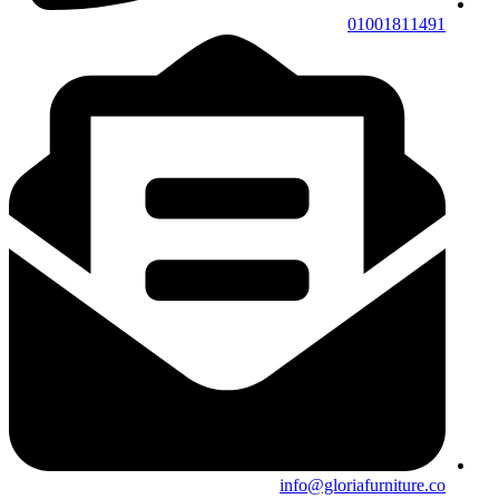
01001811491
info@gloriafurniture.co