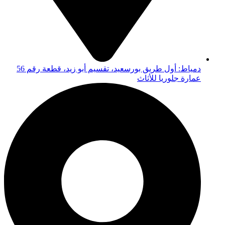
دمياط: أول طريق بورسعيد، تقسيم أبو زيد، قطعة رقم 56
عمارة جلوريا للأثاث