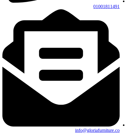
01001811491
info@gloriafurniture.co