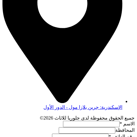
الإسكندرية: جرين بلازا مول - الدور الأول
جميع الحقوق محفوظة لدى جلوريا للاثاث 2026©
الاسم
*
المحافظة
رقم الهاتف
*