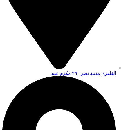
القاهرة: مدينة نصر - ٣٦ مكرم عبيد