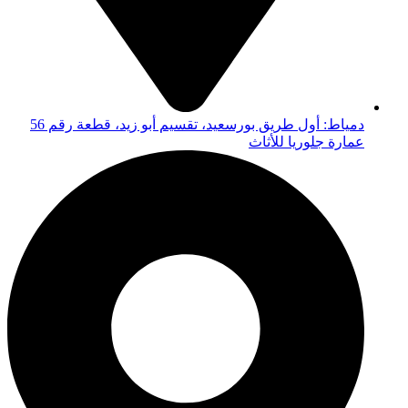
دمياط: أول طريق بورسعيد، تقسيم أبو زيد، قطعة رقم 56
عمارة جلوريا للأثاث