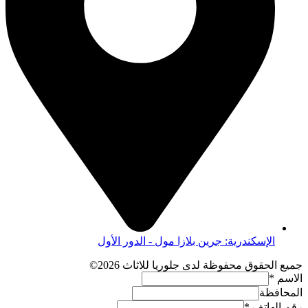
الإسكندرية: جرين بلازا مول - الدور الأول
جميع الحقوق محفوظة لدى جلوريا للاثاث 2026©
الاسم
*
المحافظة
رقم الهاتف
*