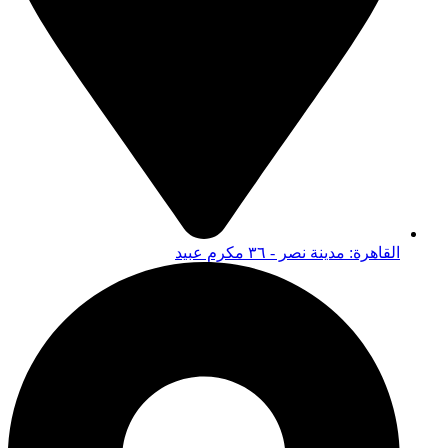
القاهرة: مدينة نصر - ٣٦ مكرم عبيد