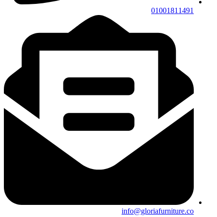
01001811491
info@gloriafurniture.co