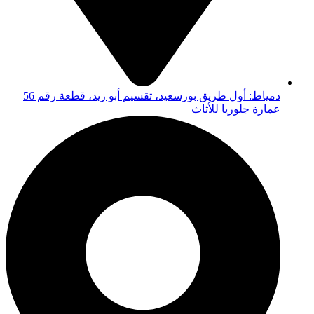
دمياط: أول طريق بورسعيد، تقسيم أبو زيد، قطعة رقم 56
عمارة جلوريا للأثاث