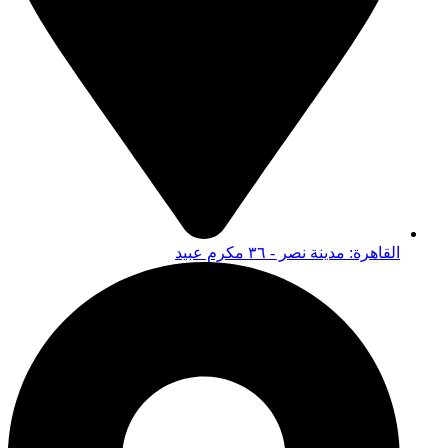
القاهرة: مدينة نصر - ٣٦ مكرم عبيد