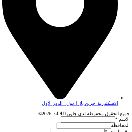
الإسكندرية: جرين بلازا مول - الدور الأول
جميع الحقوق محفوظة لدى جلوريا للاثاث 2026©
الاسم
*
المحافظة
رقم الهاتف
*