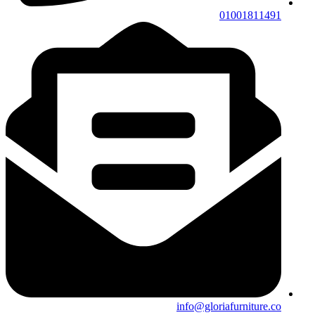
01001811491
info@gloriafurniture.co