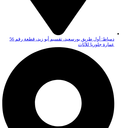
دمياط: أول طريق بورسعيد، تقسيم أبو زيد، قطعة رقم 56
عمارة جلوريا للأثاث