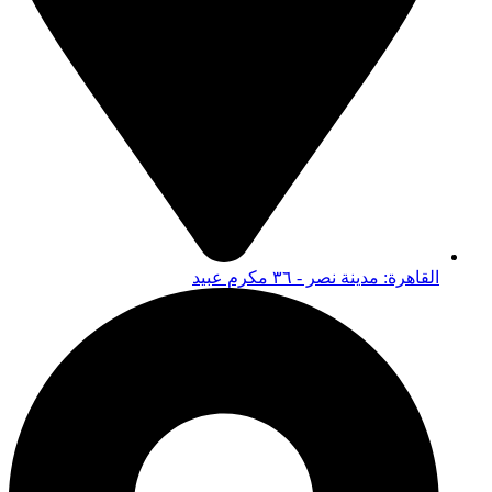
القاهرة: مدينة نصر - ٣٦ مكرم عبيد