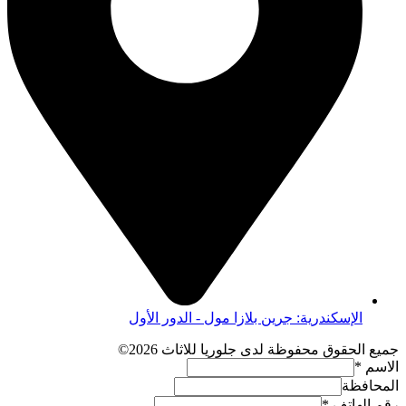
الإسكندرية: جرين بلازا مول - الدور الأول
جميع الحقوق محفوظة لدى جلوريا للاثاث 2026©
الاسم
*
المحافظة
رقم الهاتف
*