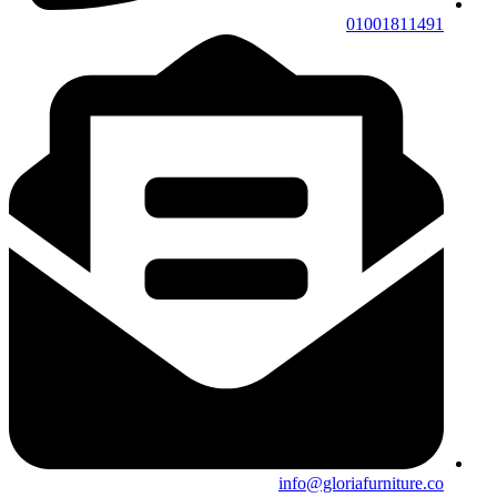
01001811491
info@gloriafurniture.co