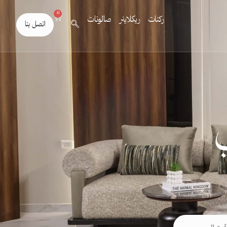
0
ركنات
ريكلاينر
صالونات
اتصل بنا