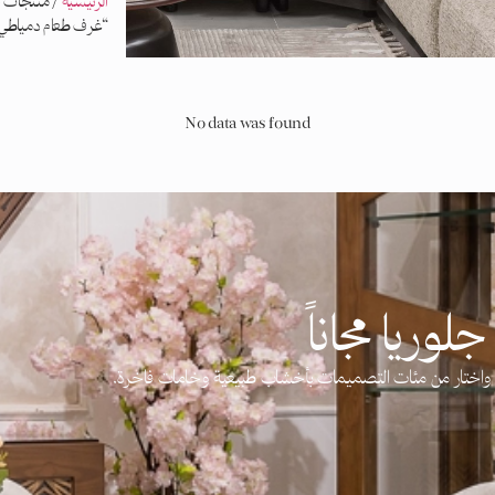
الرئيسية
/ منتجات 
“غرف طعام دمياطي
No data was found
لوريا مجاناً
آن واختار من مئات التصميمات بأخشاب طبيعية وخامات فاخرة.