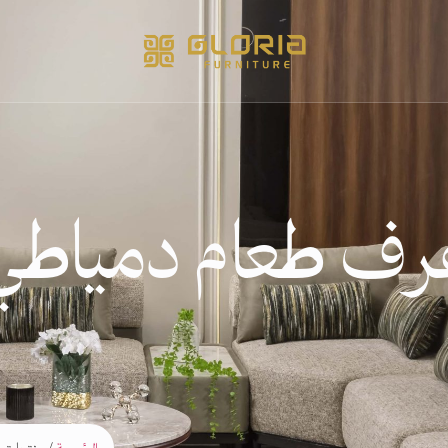
رف طعام دمياطي