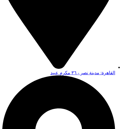
القاهرة: مدينة نصر - ٣٦ مكرم عبيد