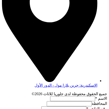
الإسكندرية: جرين بلازا مول - الدور الأول
جميع الحقوق محفوظة لدى جلوريا للاثاث 2026©
الاسم
*
المحافظة
رقم الهاتف
*