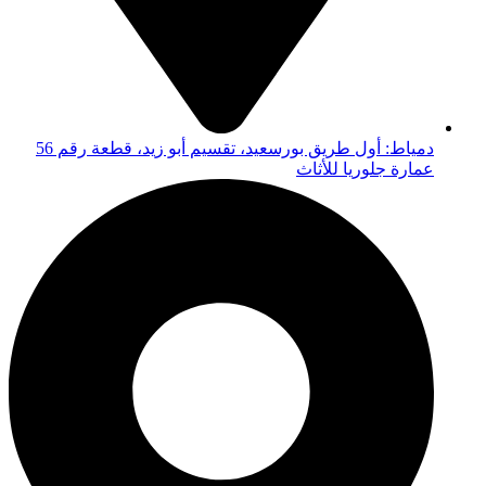
دمياط: أول طريق بورسعيد، تقسيم أبو زيد، قطعة رقم 56
عمارة جلوريا للأثاث