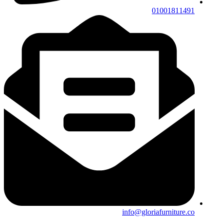
01001811491
info@gloriafurniture.co