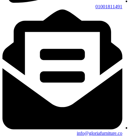
01001811491
info@gloriafurniture.co