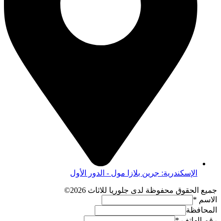
الإسكندرية: جرين بلازا مول - الدور الأول
جميع الحقوق محفوظة لدى جلوريا للاثاث 2026©
الاسم
*
المحافظة
رقم الهاتف
*