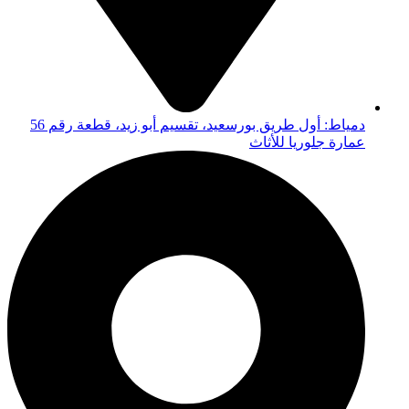
دمياط: أول طريق بورسعيد، تقسيم أبو زيد، قطعة رقم 56
عمارة جلوريا للأثاث