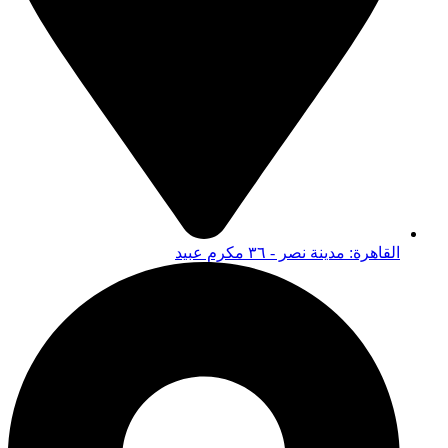
القاهرة: مدينة نصر - ٣٦ مكرم عبيد