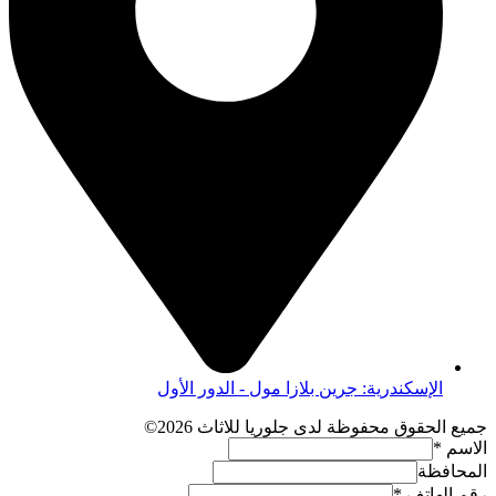
الإسكندرية: جرين بلازا مول - الدور الأول
جميع الحقوق محفوظة لدى جلوريا للاثاث 2026©
الاسم
*
المحافظة
رقم الهاتف
*