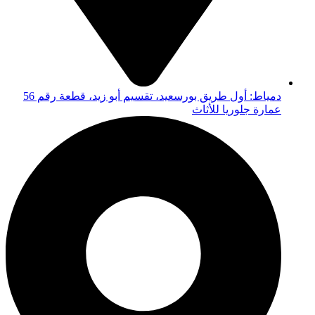
دمياط: أول طريق بورسعيد، تقسيم أبو زيد، قطعة رقم 56
عمارة جلوريا للأثاث