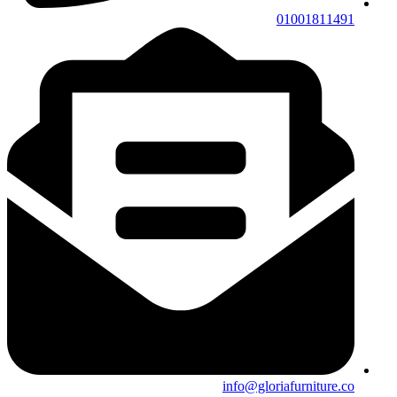
01001811491
info@gloriafurniture.co