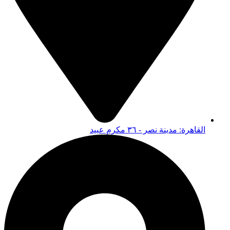
القاهرة: مدينة نصر - ٣٦ مكرم عبيد