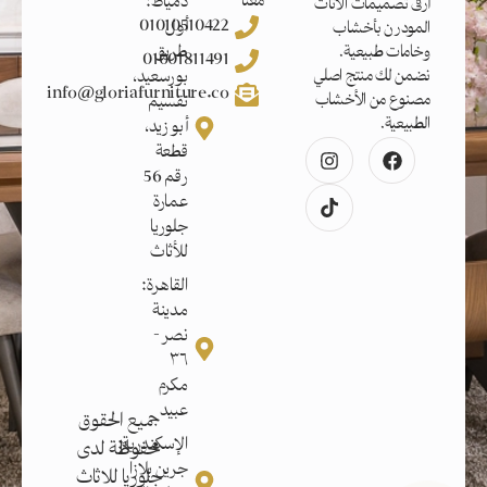
معنا
دمياط:
أرقى تصميمات الأثاث
01010510422
أول
المودرن بأخشاب
طريق
وخامات طبيعية.
01001811491
بورسعيد،
نضمن لك منتج اصلي
info@gloriafurniture.co
مصنوع من الأخشاب
تقسيم
الطبيعية.
أبو زيد،
قطعة
رقم 56
عمارة
جلوريا
للأثاث
القاهرة:
مدينة
نصر -
٣٦
مكرم
عبيد
جميع الحقوق
الإسكندرية:
محفوظة لدى
جرين بلازا
جلوريا للاثاث