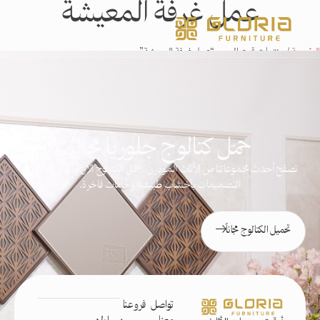
عمل غرفة المعيشة
الرئيسية
/ منتجات تحت الوسم “عمل غرفة المعيشة”
No data was found
حمّل كتالوج جلوريا مجاناً
تصفح أحدث مجموعاتنا من الأثاث المودرن . حمّل الكتالوج الآن واختار من مئات
التصميمات بأخشاب طبيعية وخامات فاخرة.
تحميل الكتالوج مجاناً
تواصل
فروعنا