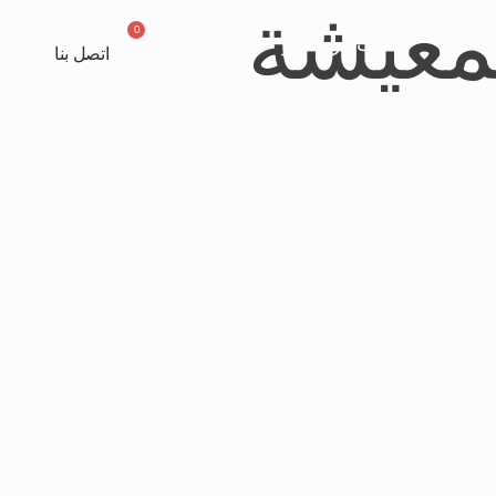
لمعيشة
0
ركنات
ريكلاينر
صالونات
اتصل بنا