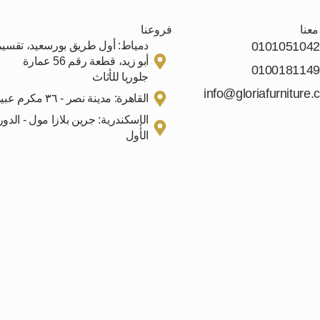
عنا
فروعنا
0101051042
دمياط: أول طريق بورسعيد، تقسي
أبو زيد، قطعة رقم 56 عمارة
0100181149
جلوريا للأثاث
info@gloriafurniture.
القاهرة: مدينة نصر - ٣٦ مكرم عبيد
الإسكندرية: جرين بلازا مول - الدور
الأول