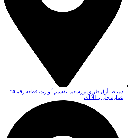
دمياط: أول طريق بورسعيد، تقسيم أبو زيد، قطعة رقم 56
عمارة جلوريا للأثاث