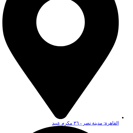
القاهرة: مدينة نصر - ٣٦ مكرم عبيد