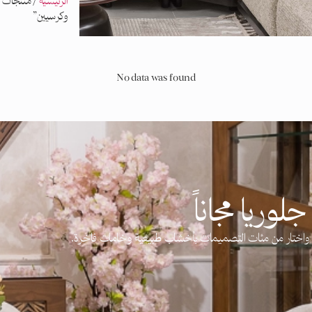
الرئيسية
/ منتجات ت
وكرسيين”
No data was found
لوريا مجاناً
آن واختار من مئات التصميمات بأخشاب طبيعية وخامات فاخرة.