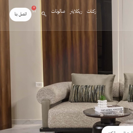
0
ركنات
ريكلاينر
صالونات
اتصل بنا