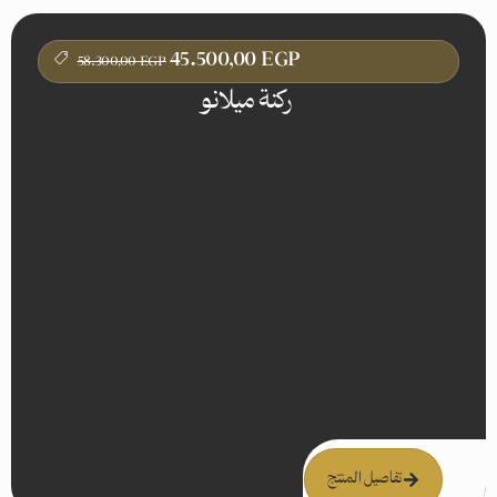
45.500,00
EGP
58.300,00
EGP
ركنة ميلانو
تفاصيل المنتج