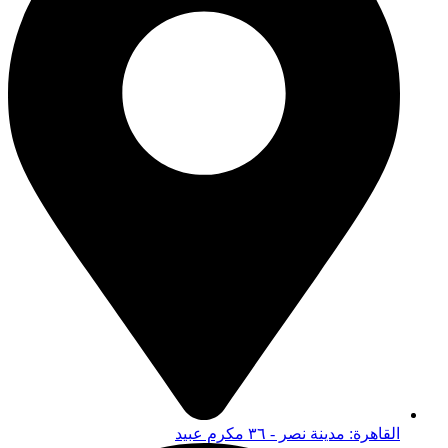
القاهرة: مدينة نصر - ٣٦ مكرم عبيد