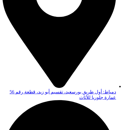
دمياط: أول طريق بورسعيد، تقسيم أبو زيد، قطعة رقم 56
عمارة جلوريا للأثاث