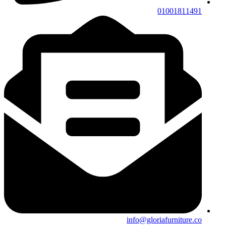
01001811491
info@gloriafurniture.co