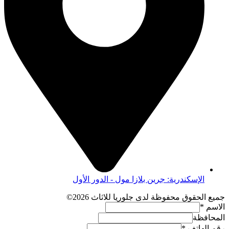
الإسكندرية: جرين بلازا مول - الدور الأول
جميع الحقوق محفوظة لدى جلوريا للاثاث 2026©
الاسم
*
المحافظة
رقم الهاتف
*