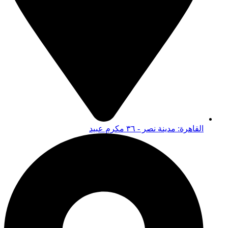
القاهرة: مدينة نصر - ٣٦ مكرم عبيد