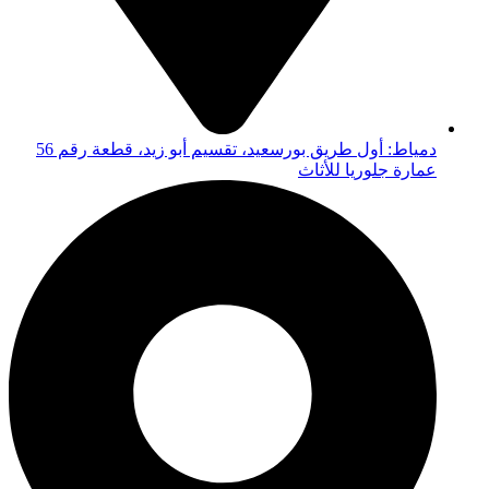
دمياط: أول طريق بورسعيد، تقسيم أبو زيد، قطعة رقم 56
عمارة جلوريا للأثاث