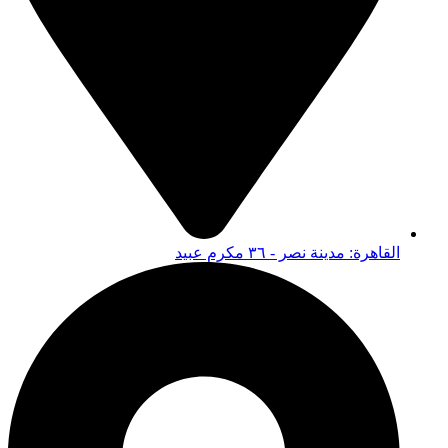
القاهرة: مدينة نصر - ٣٦ مكرم عبيد