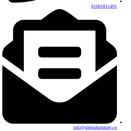
01001811491
info@gloriafurniture.co