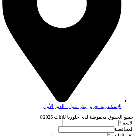
الإسكندرية: جرين بلازا مول - الدور الأول
جميع الحقوق محفوظة لدى جلوريا للاثاث 2026©
الاسم
*
المحافظة
رقم الهاتف
*