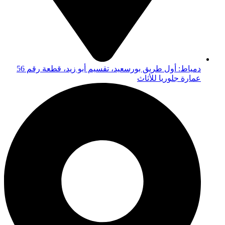
دمياط: أول طريق بورسعيد، تقسيم أبو زيد، قطعة رقم 56
عمارة جلوريا للأثاث