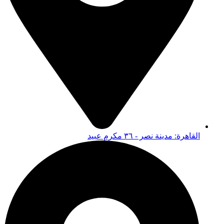
القاهرة: مدينة نصر - ٣٦ مكرم عبيد