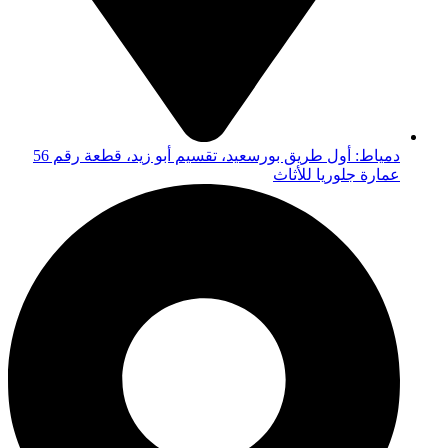
دمياط: أول طريق بورسعيد، تقسيم أبو زيد، قطعة رقم 56
عمارة جلوريا للأثاث