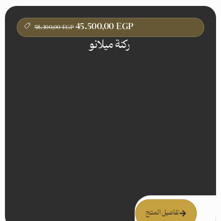
45.500,00
EGP
58.300,00
EGP
ركنة ميلانو
تفاصيل المنتج