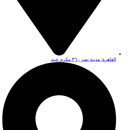
القاهرة: مدينة نصر - ٣٦ مكرم عبيد