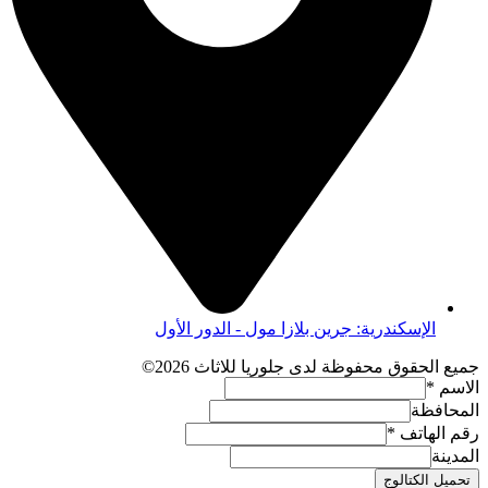
الإسكندرية: جرين بلازا مول - الدور الأول
جميع الحقوق محفوظة لدى جلوريا للاثاث 2026©
الاسم
*
المحافظة
رقم الهاتف
*
المدينة
تحميل الكتالوج