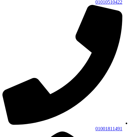
01010510422
01001811491