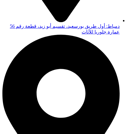
دمياط: أول طريق بورسعيد، تقسيم أبو زيد، قطعة رقم 56
عمارة جلوريا للأثاث