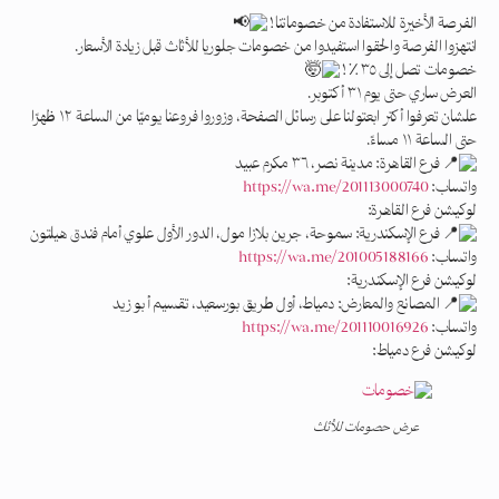
الفرصة الأخيرة للاستفادة من خصوماتنا!
انتهزوا الفرصة والحقوا استفيدوا من خصومات جلوريا للأثاث قبل زيادة الأسعار.
خصومات تصل إلى ٣٥٪!
العرض ساري حتى يوم ٣١ أكتوبر.
علشان تعرفوا أكتر ابعتولنا على رسائل الصفحة، وزوروا فروعنا يوميًا من الساعة ١٢ ظهرًا
حتى الساعة ١١ مساءً.
فرع القاهرة: مدينة نصر، ٣٦ مكرم عبيد
واتساب:
https://wa.me/201113000740
لوكيشن فرع القاهرة:
فرع الإسكندرية: سموحة، جرين بلازا مول، الدور الأول علوي أمام فندق هيلتون
واتساب:
https://wa.me/201005188166
لوكيشن فرع الإسكندرية:
المصانع والمعارض: دمياط، أول طريق بورسعيد، تقسيم أبو زيد
واتساب:
https://wa.me/201110016926
لوكيشن فرع دمياط:
عرض حصومات للأثاث