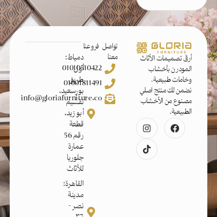
تواصل
فروعنا
معنا
دمياط:
أرقى تصميمات الأثاث
01010510422
أول
المودرن بأخشاب
طريق
وخامات طبيعية.
01001811491
بورسعيد،
نضمن لك منتج اصلي
info@gloriafurniture.co
مصنوع من الأخشاب
تقسيم
الطبيعية.
أبو زيد،
قطعة
رقم 56
عمارة
جلوريا
للأثاث
القاهرة:
مدينة
نصر -