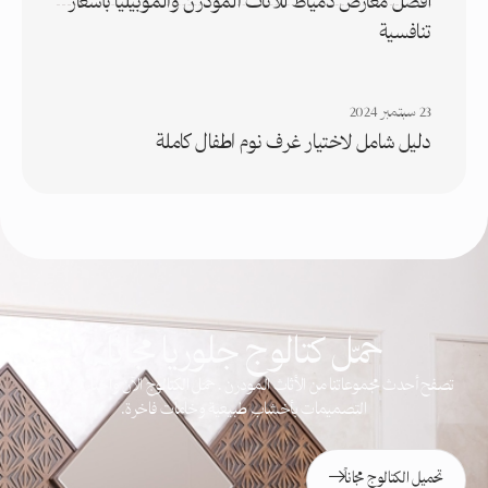
أفضل معارض دمياط للاثاث المودرن والموبيليا بأسعار
تنافسية
23 سبتمبر 2024
دليل شامل لاختيار غرف نوم اطفال كاملة
حمّل كتالوج جلوريا مجاناً
تصفح أحدث مجموعاتنا من الأثاث المودرن . حمّل الكتالوج الآن واختار من مئات
التصميمات بأخشاب طبيعية وخامات فاخرة.
تحميل الكتالوج مجاناً